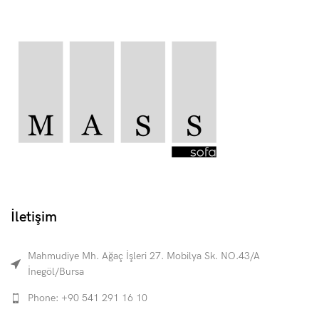
İletişim
Mahmudiye Mh. Ağaç İşleri 27. Mobilya Sk. NO.43/A
İnegöl/Bursa
Phone: +90 541 291 16 10