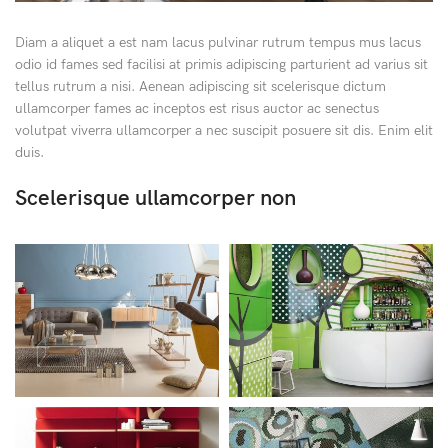
Diam a aliquet a est nam lacus pulvinar rutrum tempus mus lacus
odio id fames sed facilisi at primis adipiscing parturient ad varius sit
tellus rutrum a nisi. Aenean adipiscing sit scelerisque dictum
ullamcorper fames ac inceptos est risus auctor ac senectus
volutpat viverra ullamcorper a nec suscipit posuere sit dis. Enim elit
duis.
Scelerisque ullamcorper non