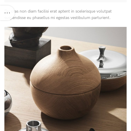
Dis cras non diam facilisi erat aptent in scelerisque volutpat
suspendisse eu phasellus mi egestas vestibulum parturient.