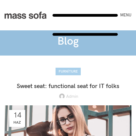
MENU
Blog
FURNITURE
Sweet seat: functional seat for IT folks
Admin
14
HAZ