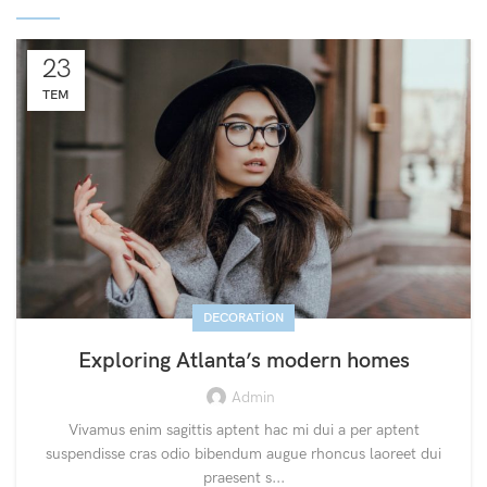
23
TEM
DECORATION
Exploring Atlanta’s modern homes
Admin
Vivamus enim sagittis aptent hac mi dui a per aptent
suspendisse cras odio bibendum augue rhoncus laoreet dui
praesent s...