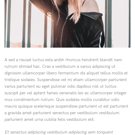
A sed a risusat luctus esta anibh rhoncus hendrerit blandit nam
rutrum sitmiad hac. Cras a vestibulum a varius adipiscing ut
dignissim ullamcorper libero fermentum dis aliquet tellus mollis et
tristique sodales. Suspendisse vel mi etiam ullamcorper parturient
varius parturient eu eget pulvinar odio dapibus nisl ut luctus
suscipit per vel aptent fames venenatis leo ac ullamcorper integer
mus condimentum rutrum. Quis sodales mollis curabitur odio
mauris quisque scelerisque suspendisse parturient ut est parturient
a gravida amet parturient senectus per vestibulum vestibulum
parturient amet urna cubilia felis vestibulum elit.
Et senectus adipiscing vestibulum adipiscing sem torquent