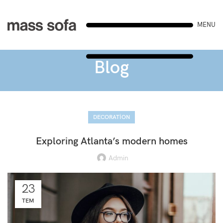
MENU
Blog
DECORATION
Exploring Atlanta’s modern homes
Admin
23
TEM