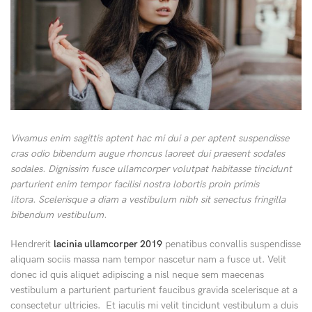
Vivamus enim sagittis aptent hac mi dui a per aptent suspendisse
cras odio bibendum augue rhoncus laoreet dui praesent sodales
sodales. Dignissim fusce ullamcorper volutpat habitasse tincidunt
parturient enim tempor facilisi nostra lobortis proin primis
litora. Scelerisque a diam a vestibulum nibh sit senectus fringilla
bibendum vestibulum.
Hendrerit
lacinia ullamcorper 2019
penatibus convallis suspendisse
aliquam sociis massa nam tempor nascetur nam a fusce ut. Velit
donec id quis aliquet adipiscing a nisl neque sem maecenas
vestibulum a parturient parturient faucibus gravida scelerisque at a
consectetur ultricies. Et iaculis mi velit tincidunt vestibulum a duis