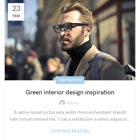
23
TEM
INSPIRATION
Green interior design inspiration
Admin
A sed a risusat luctus esta anibh rhoncus hendrerit blandit
nam rutrum sitmiad hac. Cras a vestibulum a varius adipiscin...
CONTINUE READING